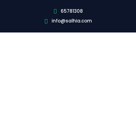
65781308
info@salhia.com
شركة مكافحة
القوارض مبارك
الكبير