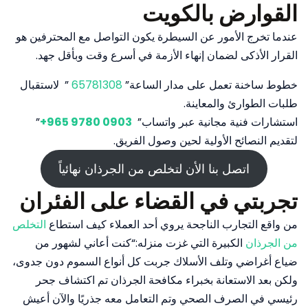
القوارض بالكويت
عندما تخرج الأمور عن السيطرة يكون التواصل مع المحترفين هو
القرار الأذكى لضمان إنهاء الأزمة في أسرع وقت وبأقل جهد.
خطوط ساخنة تعمل على مدار الساعة”
65781308
” لاستقبال
طلبات الطوارئ والمعاينة.
استشارات فنية مجانية عبر واتساب” ⁦
+965 9780 0903
⁩”
لتقديم النصائح الأولية لحين وصول الفريق.
اتصل بنا الأن لتخلص من الجرذان نهائياً
تجربتي في القضاء على الفئران
من واقع التجارب الناجحة يروي أحد العملاء كيف استطاع
التخلص
من الجرذان
الكبيرة التي غزت منزله:
“كنت أعاني لشهور من
ضياع أغراضي وتلف الأسلاك جربت كل أنواع السموم دون جدوى،
ولكن بعد الاستعانة بخبراء مكافحة الجرذان تم اكتشاف جحر
رئيسي في الصرف الصحي وتم التعامل معه جذريًا والآن أعيش