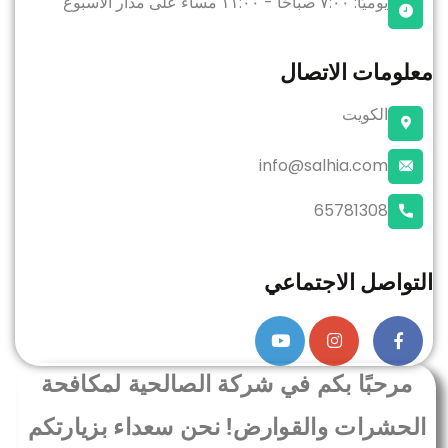
يوميًا: ٧:٠٠ صباحًا - ١١:٠٠ مساءً
على مدار الاسبوع
معلومات الاتصال
الكويت
info@salhia.com
65781308
التواصل الاجتماعي
مرحبًا بكم في شركة الصالحية لمكافحة
الحشرات والقوارض! نحن سعداء بزيارتكم